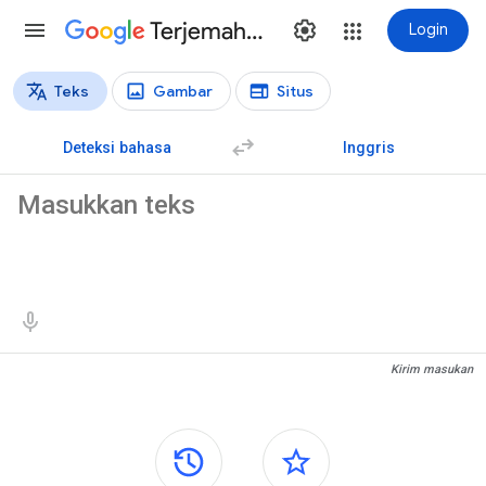
Terjemahan
Login
Teks
Gambar
Situs
Jenis terjemahan
Terjemahan teks
Deteksi bahasa
Inggris
Teks sumber
Hasil terjemahan
Kirim masukan
Panel samping