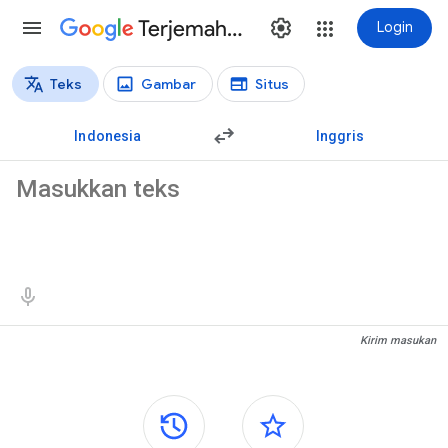
Terjemahan
Login
Teks
Gambar
Situs
Jenis terjemahan
Terjemahan teks
Indonesia
Inggris
Teks sumber
Hasil terjemahan
Kirim masukan
Panel samping