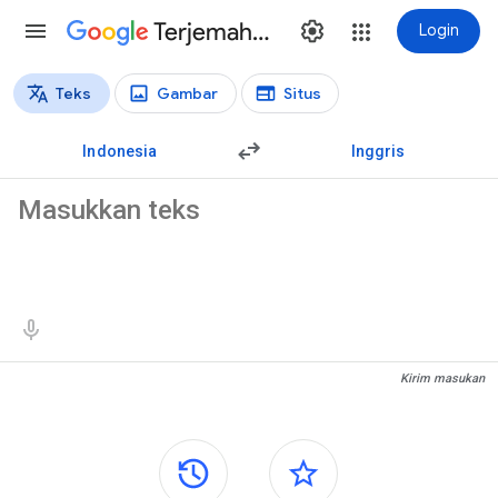
Terjemahan
Login
Teks
Gambar
Situs
Jenis terjemahan
Terjemahan teks
Indonesia
Inggris
Teks sumber
Hasil terjemahan
Kirim masukan
Panel samping